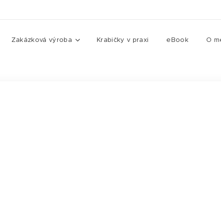
Zakázková výroba
Krabičky v praxi
eBook
O m