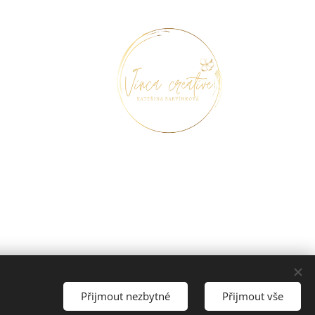
Přijmout nezbytné
Přijmout vše