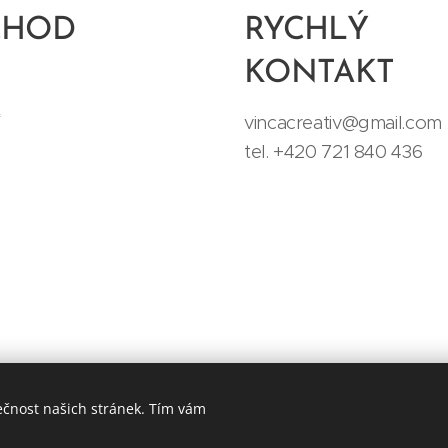
CHOD
RYCHLÝ
KONTAKT
t
vincacreativ@gmail.com
tel. +420 721 840 436
ečnost našich stránek. Tím vám