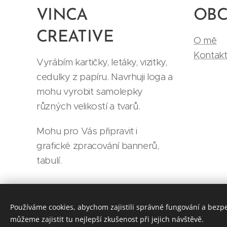
VINCA
OB
CREATIVE
O mě
Kontak
Vyrábím kartičky, letáky, vizitky,
cedulky z papíru. Navrhuji loga a
mohu vyrobit samolepky
různých velikostí a tvarů.
Mohu pro Vás připravit i
grafické zpracování bannerů,
tabulí.
Používáme cookies, abychom zajistili správné fungování a bezp
můžeme zajistit tu nejlepší zkušenost při jejich návštěvě.