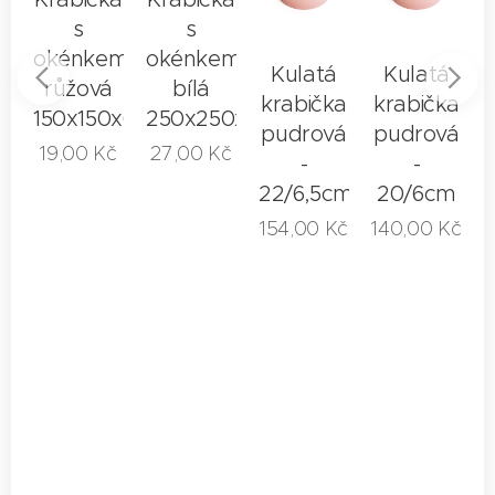
s
s
em
okénkem
okénkem
Kulatá
Kulatá
á
růžová
bílá
krabička
krabička
00x50mm
150x150x60mm
250x250x90mm
pudrová
pudrová
č
19,00
Kč
27,00
Kč
-
-
22/6,5cm
20/6cm
154,00
Kč
140,00
Kč