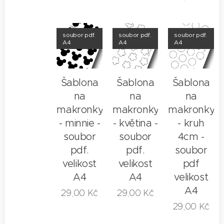
soubor pdf.
soubor pdf.
soubor pdf.
A4
A4
A4
Šablona
Šablona
Šablona
na
na
na
makronky
makronky
makronky
- minnie -
- květina -
- kruh
soubor
soubor
4cm -
pdf.
pdf.
soubor
velikost
velikost
pdf
A4
A4
velikost
A4
29,00
Kč
29,00
Kč
29,00
Kč