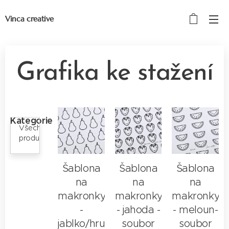
Vinca creative
Grafika ke stažení
Kategorie
Všechny
produkty
Šablona
Šablona
Šablona
na
na
na
makronky
makronky
makronky
-
- jahoda -
- meloun-
jablko/hruška
soubor
soubor