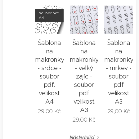
soubor pdf.
A4
Šablona
Šablona
Šablona
na
na
na
makronky
makronky
makronky
- srdce -
- velký
- mrkev -
soubor
zajíc -
soubor
pdf.
soubor
pdf
velikost
pdf
velikost
A4
velikost
A3
A3
29,00
Kč
29,00
Kč
29,00
Kč
Následující