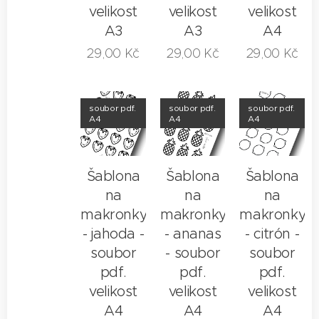
velikost
velikost
velikost
A3
A3
A4
29,00
Kč
29,00
Kč
29,00
Kč
soubor pdf.
soubor pdf.
soubor pdf.
A4
A4
A4
Šablona
Šablona
Šablona
na
na
na
makronky
makronky
makronky
- jahoda -
- ananas
- citrón -
soubor
- soubor
soubor
pdf.
pdf.
pdf.
velikost
velikost
velikost
A4
A4
A4