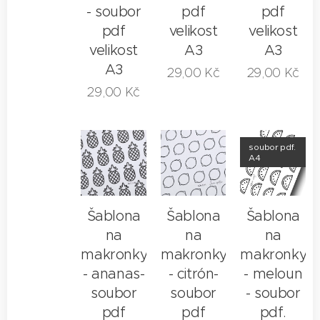
- soubor
pdf
pdf
pdf
velikost
velikost
velikost
A3
A3
A3
29,00
Kč
29,00
Kč
29,00
Kč
soubor pdf.
A4
Šablona
Šablona
Šablona
na
na
na
makronky
makronky
makronky
- ananas-
- citrón-
- meloun
soubor
soubor
- soubor
pdf
pdf
pdf.