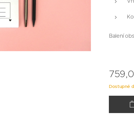
Vh
Ko
Balení ob
759,
Dostupné d