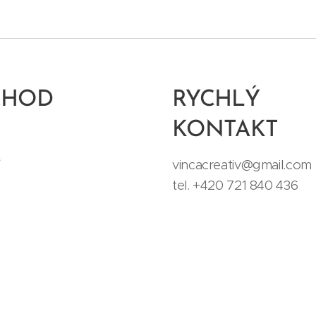
CHOD
RYCHLÝ
KONTAKT
t
vincacreativ@gmail.com
tel. +420 721 840 436