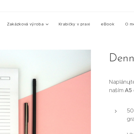
Zakázková výroba
Krabičky v praxi
eBook
O m
Denní
Naplánujte
naším
A5 
50
gr