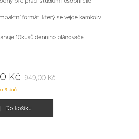
odný pro práci, studium i osobní cíle
mpaktní formát, který se vejde kamkoliv
sahuje 10kusů denního plánovače
00
Kč
949,00
Kč
o 3 dnů
Do košíku