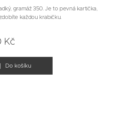
ladký, gramáž 350. Je to pevná kartička,
zdobíte každou krabičku.
0
Kč
Do košíku