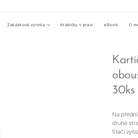
Zakázková výroba
Krabičky v praxi
eBook
O m
Karti
obous
30ks
Na přední
druhé str
Stačí vyba