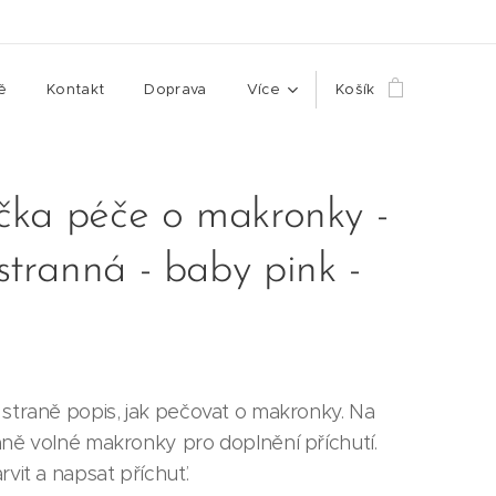
ě
Kontakt
Doprava
Více
Košík
čka péče o makronky -
tranná - baby pink -
 straně popis, jak pečovat o makronky. Na
aně volné makronky pro doplnění příchutí.
rvit a napsat příchuť.