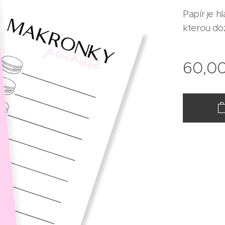
Papír je h
kterou do
60,0