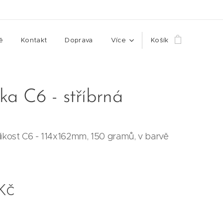
ě
Kontakt
Doprava
Více
Košík
a C6 - stříbrná
likost C6 - 114x162mm, 150 gramů, v barvě
Kč