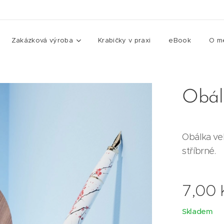
Zakázková výroba
Krabičky v praxi
eBook
O m
Obálk
Obálka ve
stříbrné.
7,00
Skladem