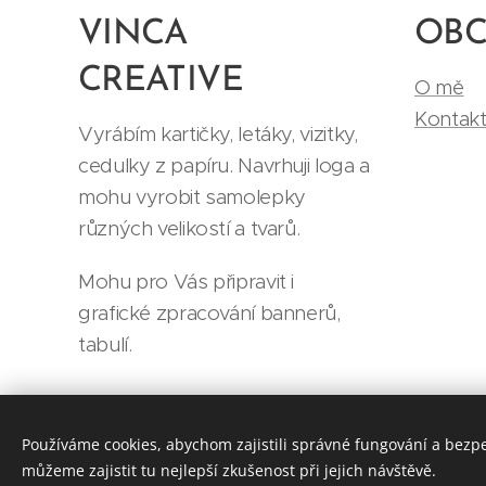
VINCA
OB
CREATIVE
O mě
Kontak
Vyrábím kartičky, letáky, vizitky,
cedulky z papíru. Navrhuji loga a
mohu vyrobit samolepky
různých velikostí a tvarů.
Mohu pro Vás připravit i
grafické zpracování bannerů,
tabulí.
Používáme cookies, abychom zajistili správné fungování a bezp
můžeme zajistit tu nejlepší zkušenost při jejich návštěvě.