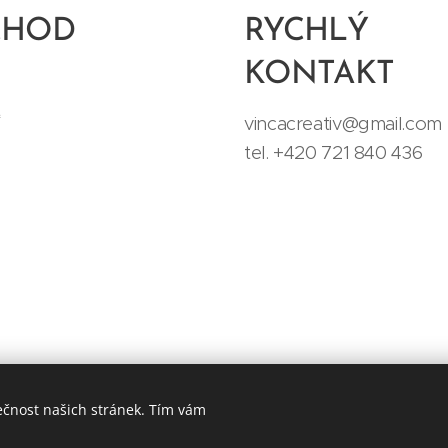
CHOD
RYCHLÝ
KONTAKT
t
vincacreativ@gmail.com
tel. +420 721 840 436
ečnost našich stránek. Tím vám