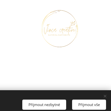
Přijmout nezbytné
Přijmout vše