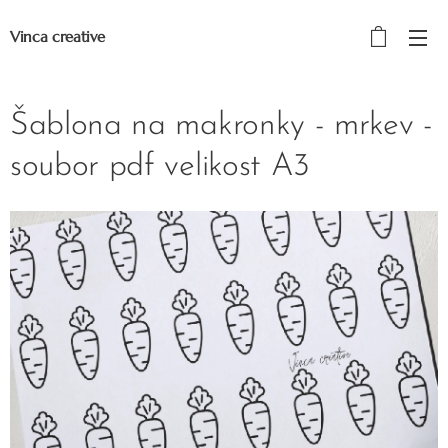
Vinca creative
Šablona na makronky - mrkev -
soubor pdf velikost A3