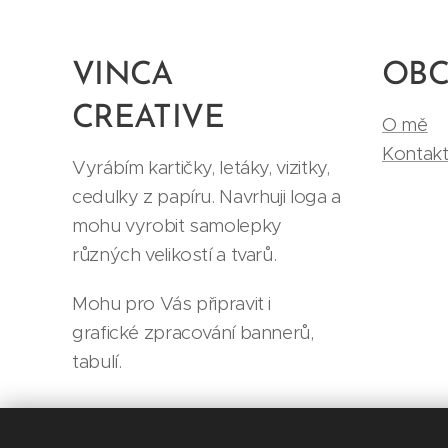
VINCA
OB
CREATIVE
O mě
Kontak
Vyrábím kartičky, letáky, vizitky,
cedulky z papíru. Navrhuji loga a
mohu vyrobit samolepky
různých velikostí a tvarů.
Mohu pro Vás připravit i
grafické zpracování bannerů,
tabulí.