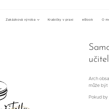
Zakázková výroba
Krabičky v praxi
eBook
O m
Samo
učite
Arch obsah
může být 
Pokud by js