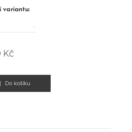
i variantu:
0
Kč
Do košíku