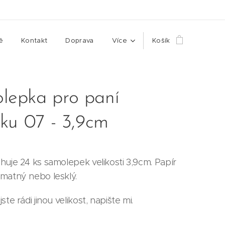
ě
Kontakt
Doprava
Více
Košík
lepka pro paní
lku 07 - 3,9cm
uje 24 ks samolepek velikosti 3,9cm. Papír
matný nebo lesklý.
te rádi jinou velikost, napište mi.