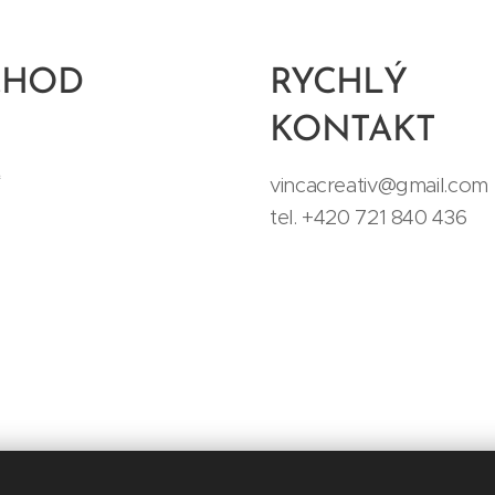
CHOD
RYCHLÝ
KONTAKT
t
vincacreativ@gmail.com
tel. +420 721 840 436